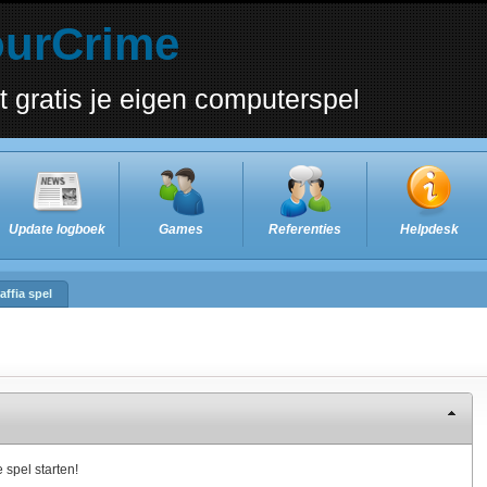
ourCrime
t gratis je eigen computerspel
Update logboek
Games
Referenties
Helpdesk
affia spel
 spel starten!