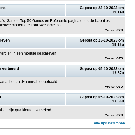
ons
Gepost op 23-10-2023 om
19:14u
's; Games, Top 50 Games en Referentie pagina de oude icoontjes
 nieuwe modernere Font Awesome icons
Poster: OTG
hreven
Gepost op 23-10-2023 om
19:13u
eterd en in een module geschreven
Poster: OTG
 verbeterd
Gepost op 05-10-2023 om
13:57u
 vanaf heden dynamisch opgehaald
Poster: OTG
t
Gepost op 05-10-2023 om
13:56u
akket zijn qua kleuren verbeterd
Poster: OTG
Alle update's tonen.