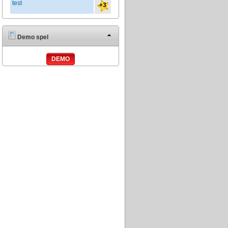
test
+3
Demo spel