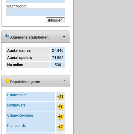
Wachtwoord:
Algemene statistieken
Aantal games
27.446
Aantal spelers
74.862
Nu online
536
Populairste game
CrimeStreet
+21
MaffiaWars
+9
Crime-Revenge
+6
Planetlords
+4