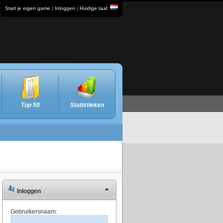
Start je eigen game
|
Inloggen
|
Huidige taal:
Top 50
Statistieken
Inloggen
Gebruikersnaam: