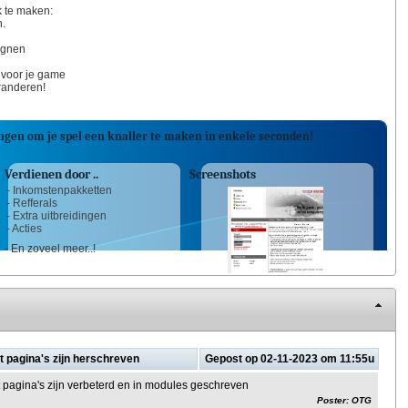
k te maken:
n.
ignen
 voor je game
eranderen!
ngen om je spel een knaller te maken in enkele seconden!
Verdienen door ..
Screenshots
- Inkomstenpakketten
- Refferals
- Extra uitbreidingen
- Acties
- En zoveel meer..!
 pagina's zijn herschreven
Gepost op 02-11-2023 om 11:55u
pagina's zijn verbeterd en in modules geschreven
Poster: OTG