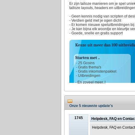
Er zijn talloze manieren om je spel unie
talloze layouts, headers en uitbreidinge
- Geen kennis nodig van scripten of des
- Verdien geld met je ogen dicht
- Er komen nieuwe speluitbreidingen bij
- Je kan bijna elk woordje en kleurtje v
- Goede, snelle en gratis support
Keuze uit meer dan 100 uitbreidi
Starten met ..
- 25 Gcoins
- Gratis thema's
- Gratis inkomstenpakket
- Uitbreidingen
- En zoveel meer..!
Onze 5 nieuwste update's
1745
Helpdesk, FAQ en Contact
Helpdesk, FAQ en Contact 